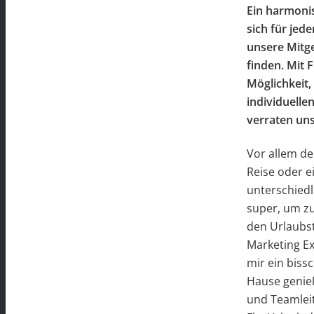
Ein harmonis
sich für jed
unsere Mitge
finden. Mit 
Möglichkeit,
individuelle
verraten uns
Vor allem de
Reise oder e
unterschiedl
super, um z
den Urlaubs
Marketing Ex
mir ein biss
Hause genieß
und Teamlei