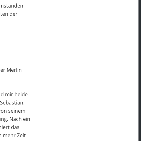
sumständen
iten der
er Merlin
l
nd mir beide
 Sebastian.
 von seinem
ng. Nach ein
iert das
m mehr Zeit