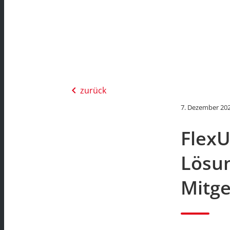
chevron_left
zurück
7. Dezember 20
FlexU
Lösun
Mitge