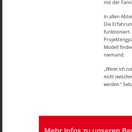
mit der Fami
In allen Abt
Die Erfahrun
funktionier
Projektengpä
Modell finden
niemand.
„
Wenn ich zus
nicht zwische
werden.
“ Seb
Mehr Infos zu unseren Be