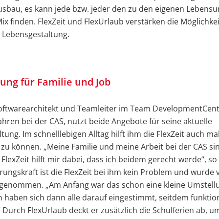
usbau, es kann jede bzw. jeder den zu den eigenen Leben
x finden. FlexZeit und FlexUrlaub verstärken die Möglichke
n Lebensgestaltung.
ung für Familie und Job
Softwarearchitekt und Teamleiter im Team DevelopmentCent
Jahren bei der CAS, nutzt beide Angebote für seine aktuelle
ung. Im schnelllebigen Alltag hilft ihm die FlexZeit auch ma
u können. „Meine Familie und meine Arbeit bei der CAS si
 FlexZeit hilft mir dabei, dass ich beidem gerecht werde“, so
rungskraft ist die FlexZeit bei ihm kein Problem und wurde
genommen. „Am Anfang war das schon eine kleine Umstellu
haben sich dann alle darauf eingestimmt, seitdem funktion
 Durch FlexUrlaub deckt er zusätzlich die Schulferien ab, u