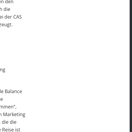
en den
h die
ei der CAS
zeugt.
ing
de Balance
te
kommen“,
m Marketing
 die die
 Reise ist