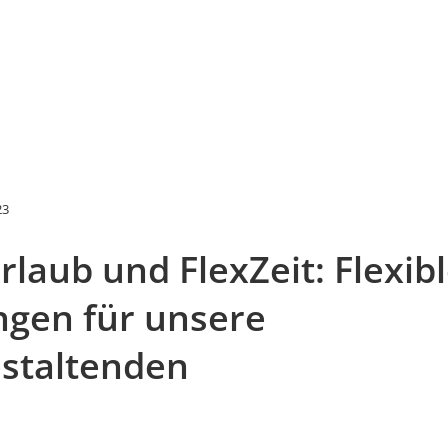
23
rlaub und FlexZeit: Flexib
gen für unsere
staltenden