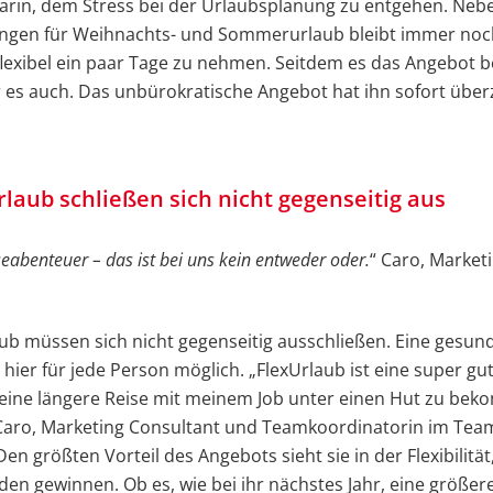
arin, dem Stress bei der Urlaubsplanung zu entgehen. Neb
ungen für Weihnachts- und Sommerurlaub bleibt immer noc
flexibel ein paar Tage zu nehmen. Seitdem es das Angebot b
er es auch. Das unbürokratische Angebot hat ihn sofort über
rlaub schließen sich nicht gegenseitig aus
seabenteuer – das ist bei uns kein entweder oder.
“ Caro, Market
ub müssen sich nicht gegenseitig ausschließen. Eine gesun
t hier für jede Person möglich. „FlexUrlaub ist eine super gu
 eine längere Reise mit meinem Job unter einen Hut zu be
 Caro, Marketing Consultant und Teamkoordinatorin im Tea
en größten Vorteil des Angebots sieht sie in der Flexibilität,
den gewinnen. Ob es, wie bei ihr nächstes Jahr, eine größere