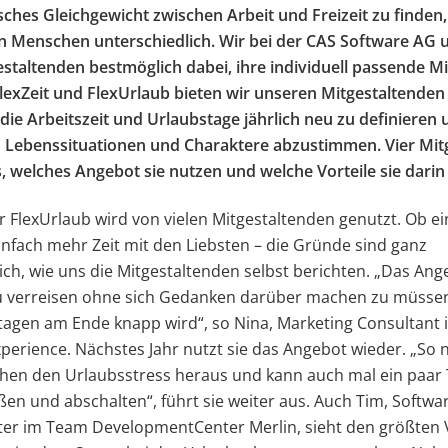
ches Gleichgewicht zwischen Arbeit und Freizeit zu finden,
en Menschen unterschiedlich. Wir bei der CAS Software AG 
staltenden bestmöglich dabei, ihre individuell passende M
FlexZeit und FlexUrlaub bieten wir unseren Mitgestaltenden
 die Arbeitszeit und Urlaubstage jährlich neu zu definieren 
n Lebenssituationen und Charaktere abzustimmen. Vier Mit
, welches Angebot sie nutzen und welche Vorteile sie darin
r FlexUrlaub wird von vielen Mitgestaltenden genutzt. Ob e
infach mehr Zeit mit den Liebsten – die Gründe sind ganz
ich, wie uns die Mitgestaltenden selbst berichten. „Das Ange
u verreisen ohne sich Gedanken darüber machen zu müssen
tagen am Ende knapp wird“, so Nina, Marketing Consultant
perience. Nächstes Jahr nutzt sie das Angebot wieder. „So
chen den Urlaubsstress heraus und kann auch mal ein paar
en und abschalten“, führt sie weiter aus. Auch Tim, Softwa
ter im Team DevelopmentCenter Merlin, sieht den größten 