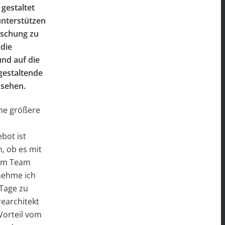
 gestaltet
unterstützen
ischung zu
 die
und auf die
gestaltende
 sehen.
ine größere
bot ist
, ob es mit
 im Team
 nehme ich
 Tage zu
rearchitekt
Vorteil vom