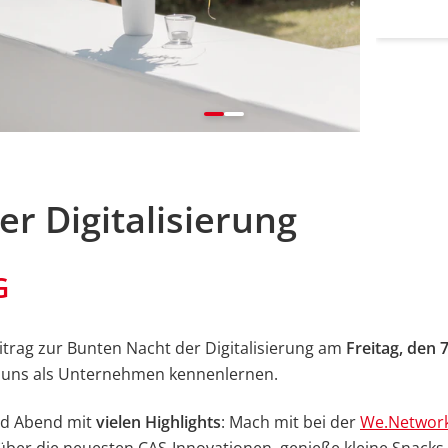
r Digitalisierung
G
itrag zur Bunten Nacht der Digitalisierung am
Freitag, den 7
d uns als Unternehmen kennenlernen.
und Abend mit
vielen Highlights
: Mach mit bei der
We.Network