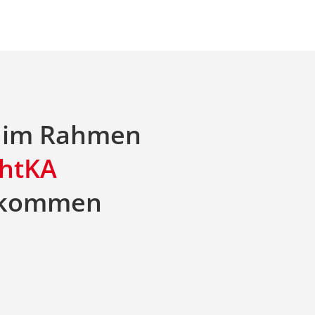
u im Rahmen
chtKA
e kommen