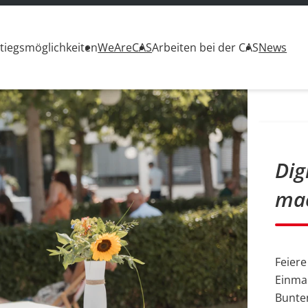
stiegsmöglichkeiten
WeAreCAS
Arbeiten bei der CAS
News
Dig
ma
Feiere
Einmal
Bunten