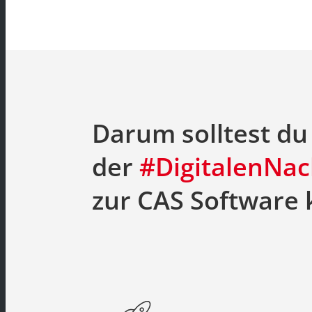
Darum solltest d
der
#DigitalenNa
zur CAS Softwar